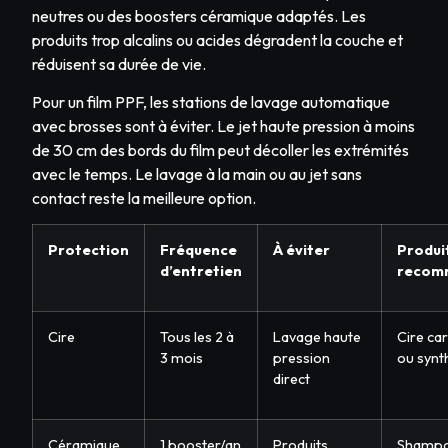
neutres ou des boosters céramique adaptés. Les
produits trop alcalins ou acides dégradent la couche et
réduisent sa durée de vie.
Pour un film PPF, les stations de lavage automatique
avec brosses sont à éviter. Le jet haute pression à moins
de 30 cm des bords du film peut décoller les extrémités
avec le temps. Le lavage à la main ou au jet sans
contact reste la meilleure option.
Protection
Fréquence
À éviter
Produi
d’entretien
recom
Cire
Tous les 2 à
Lavage haute
Cire ca
3 mois
pression
ou synt
direct
Céramique
1 booster/an
Produits
Shampo