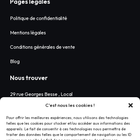
Pages légales
Politique de confidentialité
Mentions légales
Conditions générales de vente
Blog
Nous trouver
29 rue Georges Besse , Local
n°7
C'est nous les cookies !
63100 Clermont-Ferrand
Pour offrir les meilleures expériences, nous utilisons des technologies
+33 6 59 05 42 62
telles que les cookies pour stocker et/ou accéder aux informations des
appareils. Le fait de consentir à ces technologies nous permettra de
Lun – ven. 8h30/12h30 –
traiter des données telles que le comportement de navigation ou les ID