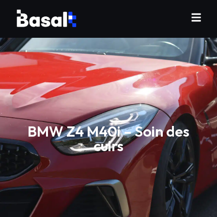
BMW Z4 M40i – Soin des
cuirs