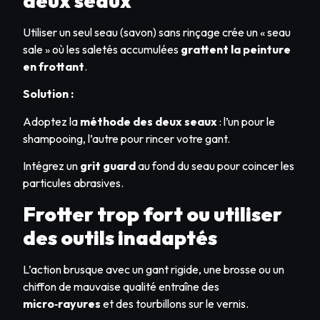
deux seaux
Utiliser un seul seau (savon) sans rinçage crée un « seau
sale » où les saletés accumulées
grattent la peinture
en frottant
.
Solution :
Adoptez la
méthode des deux seaux
: l’un pour le
shampooing, l’autre pour rincer votre gant.
Intégrez un
grit guard
au fond du seau pour coincer les
particules abrasives.
Frotter trop fort ou utiliser
des outils inadaptés
L’action brusque avec un gant rigide, une brosse ou un
chiffon de mauvaise qualité entraîne des
micro‑rayures
et des tourbillons sur le vernis.