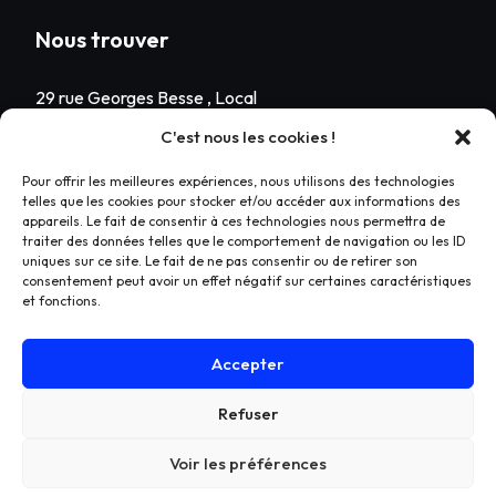
Nous trouver
29 rue Georges Besse , Local
n°7
C'est nous les cookies !
63100 Clermont-Ferrand
Pour offrir les meilleures expériences, nous utilisons des technologies
+33 6 59 05 42 62
telles que les cookies pour stocker et/ou accéder aux informations des
appareils. Le fait de consentir à ces technologies nous permettra de
Lun – ven. 8h30/12h30 –
traiter des données telles que le comportement de navigation ou les ID
13h30/18h
uniques sur ce site. Le fait de ne pas consentir ou de retirer son
consentement peut avoir un effet négatif sur certaines caractéristiques
Sam. sur rendez-vous
et fonctions.
Dim. fermé
Accepter
Refuser
Copyright 2024 Basaltexperience – Réalisation
Adrien
Bouchez
Voir les préférences